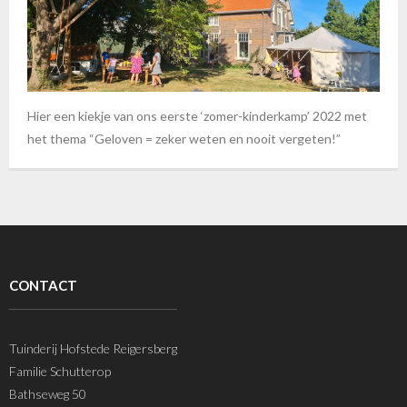
Hier een kiekje van ons eerste ‘zomer-kinderkamp’ 2022 met
het thema “Geloven = zeker weten en nooit vergeten!”
CONTACT
Tuinderij Hofstede Reigersberg
Familie Schutterop
Bathseweg 50