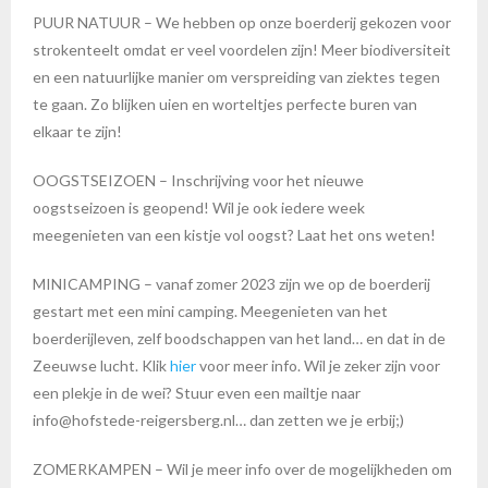
PUUR NATUUR – We hebben op onze boerderij gekozen voor
strokenteelt omdat er veel voordelen zijn! Meer biodiversiteit
en een natuurlijke manier om verspreiding van ziektes tegen
te gaan. Zo blijken uien en worteltjes perfecte buren van
elkaar te zijn!
OOGSTSEIZOEN – Inschrijving voor het nieuwe
oogstseizoen is geopend! Wil je ook iedere week
meegenieten van een kistje vol oogst? Laat het ons weten!
MINICAMPING – vanaf zomer 2023 zijn we op de boerderij
gestart met een mini camping. Meegenieten van het
boerderijleven, zelf boodschappen van het land… en dat in de
Zeeuwse lucht. Klik
hier
voor meer info. Wil je zeker zijn voor
een plekje in de wei? Stuur even een mailtje naar
info@hofstede-reigersberg.nl
… dan zetten we je erbij;)
ZOMERKAMPEN – Wil je meer info over de mogelijkheden om